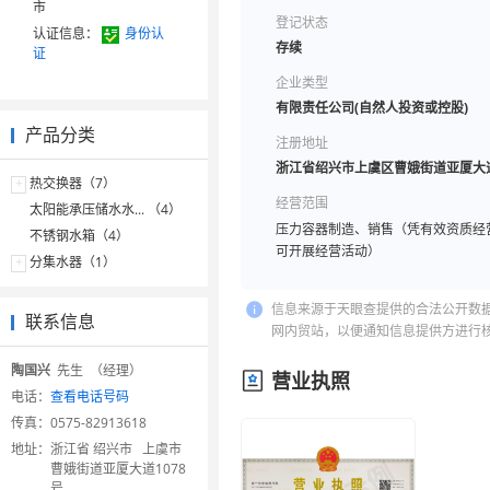
市
登记状态
认证信息：
身份认
存续
证
企业类型
有限责任公司(自然人投资或控股)
产品分类
注册地址
浙江省绍兴市上虞区曹娥街道亚厦大道
+
热交换器（7）
经营范围
太阳能承压储水水... （4）
压力容器制造、销售（凭有效资质经
不锈钢水箱（4）
可开展经营活动）
+
分集水器（1）
信息来源于天眼查提供的合法公开数
联系信息
网内贸站，以便通知信息提供方进行
陶国兴
先生 （经理）
营业执照
电话：
查看电话号码
传真：
0575-82913618
地址：
浙江省 绍兴市 上虞市
曹娥街道亚厦大道1078
号