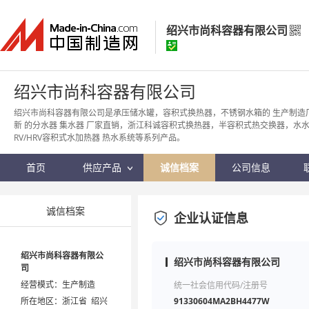
绍兴市尚科容器有限公司
绍兴市尚科容器有限公司
绍兴市尚科容器有限公司
经营模式：
生产制造
绍兴市尚科容器有限公司是承压储水罐，容积式换热器，不锈钢水箱的 生产制造
新 的分水器 集水器 厂家直销，浙江科诚容积式换热器，半容积式热交换器，水
所在地区：
浙江省 绍兴市
RV/HRV容积式水加热器 热水系统等系列产品。
认证信息：
身份认证
首页
供应产品
诚信档案
公司信息
诚信档案
企业认证信息
绍兴市尚科容器有限公
绍兴市尚科容器有限公司
司
经营模式：生产制造
统一社会信用代码/注册号
所在地区：浙江省 绍兴
91330604MA2BH4477W